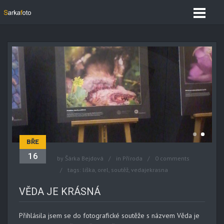
BŘE
16
by
Šárka Bejdová
in
Příroda
0 comments
tags:
liška
,
orel
,
soutěž
,
vedajekrasna
VĚDA JE KRÁSNÁ
Přihlásila jsem se do fotografické soutěže s názvem Věda je