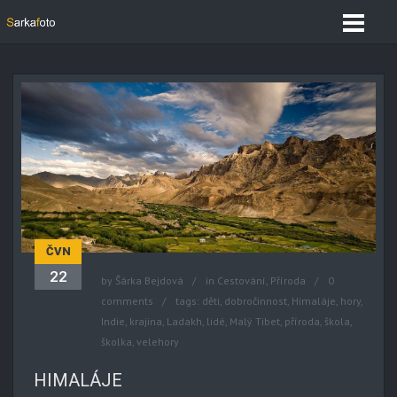
ČVN
22
by
Šárka Bejdová
in
Cestování
,
Příroda
0
comments
tags:
děti
,
dobročinnost
,
Himaláje
,
hory
,
Indie
,
krajina
,
Ladakh
,
lidé
,
Malý Tibet
,
příroda
,
škola
,
školka
,
velehory
HIMALÁJE