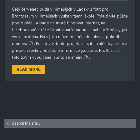
Celý červenec budu v Himalájích v Ladakhu fotit pro
Brontosaury v Himálajích výuku v tamní škole. Pokud vše půjde
podle plánu a bude na místě fungovat internet, na
facebookové stráce Brontosaurů budou aktuální příspěvky, jak
výuka probíhá. Na výuku může přispět kdokoliv i z pohodlí
domova 🙂 . Pokud vás tento projekt zaujal a chtěli byste také
přispět, všechny potřebné informace jsou zde. PS: Ilustrační
foto zatím vypůjčené, ale to se změní 🙂 .
READ MORE