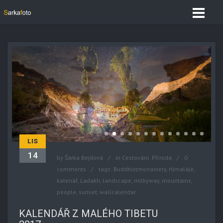
LIS
14
by
Šárka Bejdová
in
Cestování
,
Příroda
0
comments
tags:
Buddhistmonastery
,
Himaláje
,
kalenář
,
Ladakh
,
landscape
,
milkyway
,
mountains
,
people
,
sunset
,
wallcalendar
KALENDÁŘ Z MALÉHO TIBETU