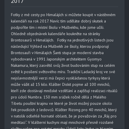
2017
Fotky z mé cesty po Himalájích si můžete koupit v nástěnném
kalendáři na rok 2017. Navíc tím uděláte dobrý skutek a
podpoříte tím i místní školu v Mulbekhu, kde jsme učili.
Ohledně objednávek kalendáře koukněte na stránky
Brontosaurů v Himalájích. Fotky na jednotlivých listech jsou
následující Výhled na Mulbekh ze školy, kterou podporují
Brontosauři v Himálajích Šanti stupa je moderní stavba
vybodovaná v 1991 Japonským architektem Gyomyo
Nakamura, který zasvětil svůj život budováním stup na celém
světě k posílení světového míru. Tradiční Ladacký kroj ve své
nejslavnostnější verzi má čepici vyskládanou tyrkysy která
může vážit až 15 kilo. Klášter Diskit pojme až 100 mnichů,
kteří zde dostávají mnišské vzdělání a zajišťují realizaci rituálů
pro údolí Numbra. 150 mm srážek ročně dělá z Malého
Tibetu pouštní krajinu ve které je život možný pouze okolo
řek proudících z ledovců. Klášter Rizong pro 40 mnichů, který
v natolik odlehlé hornaté oblasti, že je považován za „Ráj pro
meditaci“. V klášterní kuchyni mají mnichové přesně rozdané
služby vařen pro ostatní mnichy. Údolí řeky Indus je hlavním