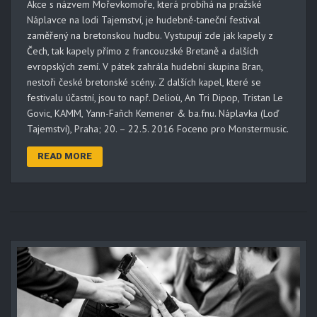
Akce s názvem Mořevkomoře, která probíhá na pražské
Náplavce na lodi Tajemství, je hudebně-taneční festival
zaměřený na bretonskou hudbu. Vystupují zde jak kapely z
Čech, tak kapely přímo z francouzské Bretaně a dalších
evropských zemí. V pátek zahrála hudební skupina Bran,
nestoři české bretonské scény. Z dalších kapel, které se
festivalu účastní, jsou to např. Delioù, An Tri Dipop, Tristan Le
Govic, KAMM, Yann-Fañch Kemener & ba.fnu. Náplavka (Loď
Tajemství), Praha; 20. – 22.5. 2016 Foceno pro Monstermusic.
READ MORE