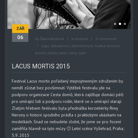
ZÁŘ
06
by
Šárka Bejdová
in
Kultura
0 comments
tags:
dekadence
,
dobročinnost
,
hudba
,
koncert
,
korzet
,
móda
,
tanec
,
ženy
,
zpěv
LACUS MORTIS 2015
Festival Lacus mortis pořádaný stejnojmenným sdružením by
neměl zůstat bez povšimnutí. Výtěžek festivalu jde na
podporu organizace Cesta domů, která zajišťuje domácí péči
pro umírající lidi a podporu rodin, které se o umírající starají.
Zlatým hřebem festivalu byla přednáška korzetiérky Riwy
Nerony o historii spodního prádla s praktickými ukázkami na
modelkách. Snad se nebudete zlobit, že jsme se pro focení
zaměřila hlavně na tyto múzy 🙂 Letní scéna Vyšehrad, Praha;
5.9. 2015