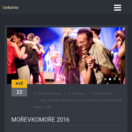
KVĚ
22
by
Šárka Bejdová
in
Kultura
0 comments
tags:
balfolk
,
Bretaň
,
festival
,
hudba
,
mořevkomoře
,
tanec
,
zpěv
MOŘEVKOMOŘE 2016