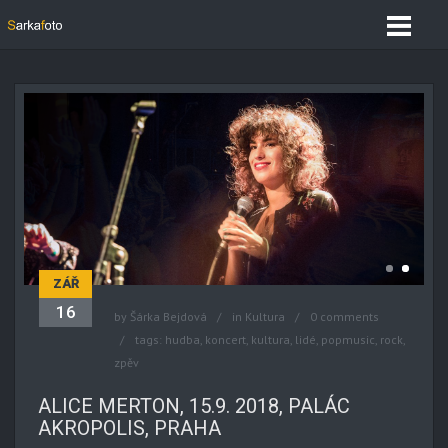
ZÁŘ
16
by
Šárka Bejdová
in
Kultura
0 comments
tags:
hudba
,
koncert
,
kultura
,
lidé
,
popmusic
,
rock
,
zpěv
ALICE MERTON, 15.9. 2018, PALÁC
AKROPOLIS, PRAHA