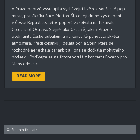
V Praze poprvé vystoupila vycházející hvězda současné pop-
music, písničkářka Alice Merton. Šlo o její druhé vystoupení
v České Republice. Letos poprvé zazpívala na festivalu
Colours of Ostrava. Stejně jako Ostravě, tak i v Praze si
podmanila české publikum a na koncertě panovala skvělá
atmosféra. Předskokanku jí dělala Sonia Stein, která se
rozhodně nenechala zahanbit a i ona se dočkala mohutného
potlesku. Podívejte se na fotoreportáž z koncertu Foceno pro
MonsterMusic.
READ MORE