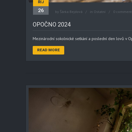
ŘÍJ
26
by
Šárka Bejdová
in
Ostatní
0 comment
OPOČNO 2024
Mezinárodní sokolnické setkání a poslední den lovů v
READ MORE