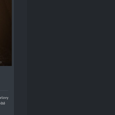
arlovy
eště