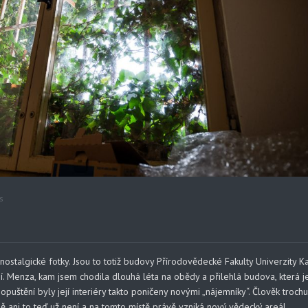
s
nostalgické fotky. Jsou to totiž budovy Přírodovědecké Fakulty Univerzity K
ují. Menza, kam jsem chodila dlouhá léta na obědy a přilehlá budova, která j
puštění byly její interiéry takto poničeny novými „nájemníky“. Člověk trochu
 ani to teď už není a na tomto místě právě vzniká nový vědecký areál.