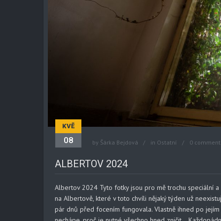
KVĚ
08
by
Šárka Bejdová
in
Ostatní
0 comment
ALBERTOV 2024
Albertov 2024 Tyto fotky jsou pro mě trochu speciální a 
na Albertově, které v toto chvíli nějaký týden už neexist
pár dnů před focením fungovala. Vlastně ihned po jejím o
nechápe, proč je nutné všechno hned zničit… Každopádně