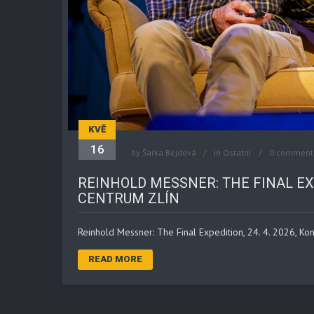
KVĚ
16
by
Šárka Bejdová
in
Ostatní
0 comment
REINHOLD MESSNER: THE FINAL EXP
CENTRUM ZLÍN
Reinhold Messner: The Final Expedition, 24. 4. 2026, K
READ MORE