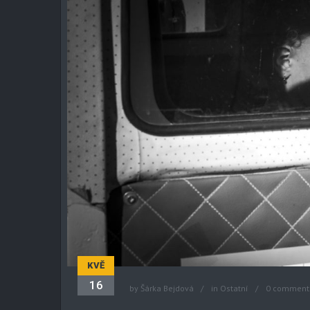
KVĚ
16
by
Šárka Bejdová
in
Ostatní
0 comment